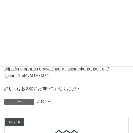
Arie（アリエ）
耐震等級3、UA値0.47（ZEH基準クリア）、地震に強く省エネで
快適なデザイン住宅「Arie」のキャンペーンを近日中に告知しま
す。
専用ページも近日中にアップする予定です。
https://instagram.com/wellhome_sawadakoumuten_co?
igshid=YmMyMTA2M2Y=
詳しくはお気軽にお問い合わせください。
お知らせ
カテゴリー
前の記事