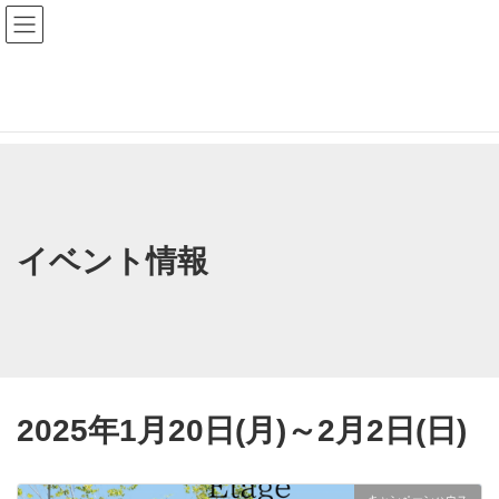
コ
ナ
ン
ビ
テ
ゲ
ン
ー
滋賀で暮らしをデザインする家づくり
ツ
シ
へ
ョ
新築・リフォームで心地よい毎日を
ス
ン
キ
に
ッ
移
プ
動
イベント情報
2025年1月20日(月)～2月2日(日)