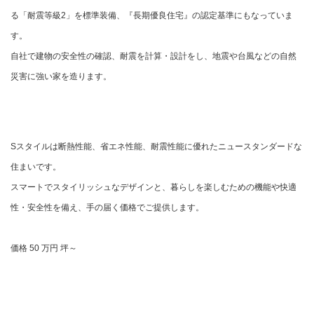
る「耐震等級2」を標準装備、『長期優良住宅』の認定基準にもなっていま
す。
自社で建物の安全性の確認、耐震を計算・設計をし、地震や台風などの自然
災害に強い家を造ります。
Sスタイルは断熱性能、省エネ性能、耐震性能に優れたニュースタンダードな
住まいです。
スマートでスタイリッシュなデザインと、暮らしを楽しむための機能や快適
性・安全性を備え、手の届く価格でご提供します。
価格 50 万円 坪～