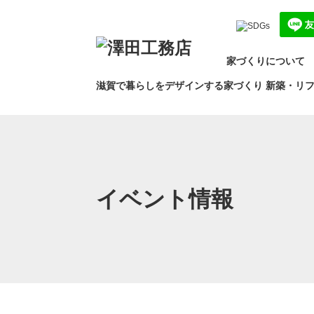
コ
ナ
ン
ビ
テ
ゲ
ン
ー
家づくりについて
ツ
シ
へ
ョ
滋賀で暮らしをデザインする家づくり
新築・リ
ス
ン
キ
に
ッ
移
プ
動
イベント情報