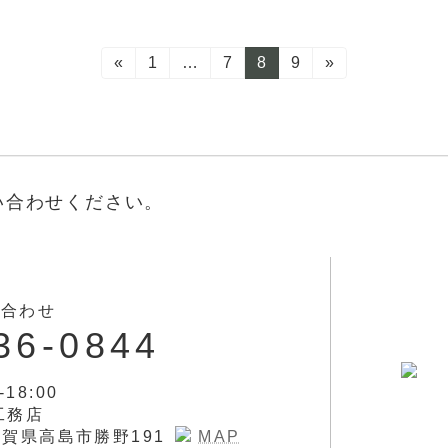
«
固
1
…
固
7
固
8
固
9
»
定
定
定
定
ペ
ペ
ペ
ペ
ー
ー
ー
ー
ジ
ジ
ジ
ジ
い合わせください。
い合わせ
36-0844
-18:00
工務店
 滋賀県高島市勝野191
MAP