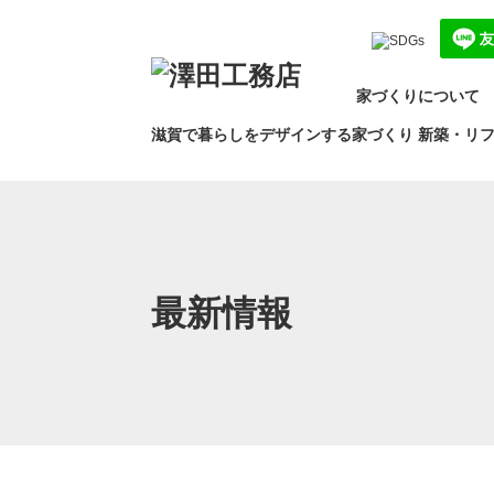
コ
ナ
ン
ビ
テ
ゲ
ン
ー
家づくりについて
ツ
シ
へ
ョ
滋賀で暮らしをデザインする家づくり
新築・リ
ス
ン
キ
に
ッ
移
プ
動
最新情報